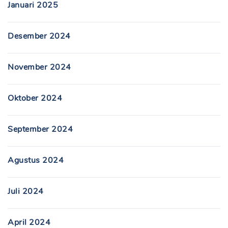
Januari 2025
Desember 2024
November 2024
Oktober 2024
September 2024
Agustus 2024
Juli 2024
April 2024