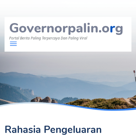
Governorpalin.o
r
g
Portal Berita Paling Terpercaya Dan Paling Viral
Rahasia Pengeluaran