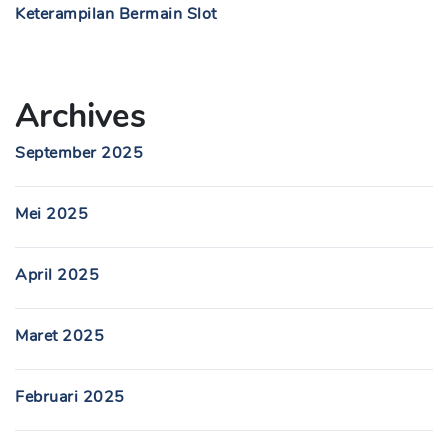
Keterampilan Bermain Slot
Archives
September 2025
Mei 2025
April 2025
Maret 2025
Februari 2025