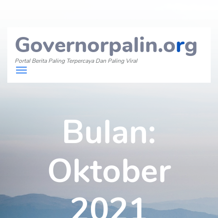
Governorpalin.o
r
g
Portal Berita Paling Terpercaya Dan Paling Viral
Bulan:
Oktober
2021