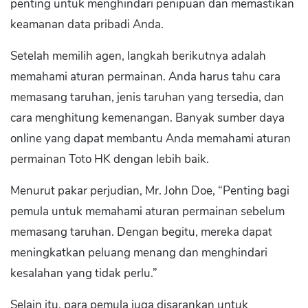
penting untuk menghindari penipuan dan memastikan
keamanan data pribadi Anda.
Setelah memilih agen, langkah berikutnya adalah
memahami aturan permainan. Anda harus tahu cara
memasang taruhan, jenis taruhan yang tersedia, dan
cara menghitung kemenangan. Banyak sumber daya
online yang dapat membantu Anda memahami aturan
permainan Toto HK dengan lebih baik.
Menurut pakar perjudian, Mr. John Doe, “Penting bagi
pemula untuk memahami aturan permainan sebelum
memasang taruhan. Dengan begitu, mereka dapat
meningkatkan peluang menang dan menghindari
kesalahan yang tidak perlu.”
Selain itu, para pemula juga disarankan untuk