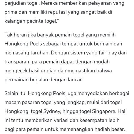
perjudian togel. Mereka memberikan pelayanan yang
prima dan memiliki reputasi yang sangat baik di
kalangan pecinta togel.”
Tak heran jika banyak pemain togel yang memilih
Hongkong Pools sebagai tempat untuk bermain dan
memasang taruhan. Dengan sistem yang fair play dan
transparan, para pemain dapat dengan mudah
mengecek hasil undian dan memastikan bahwa
permainan berjalan dengan lancar.
Selain itu, Hongkong Pools juga menyediakan berbagai
macam pasaran togel yang lengkap, mulai dari togel
Hongkong, togel Sydney, hingga togel Singapore. Hal
ini tentu memberikan variasi dan kesempatan lebih
bagi para pemain untuk memenangkan hadiah besar.