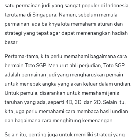
satu permainan judi yang sangat populer di Indonesia,
terutama di Singapura. Namun, sebelum memulai
permainan, ada baiknya kita memahami aturan dan
strategi yang tepat agar dapat memenangkan hadiah
besar.
Pertama-tama, kita perlu memahami bagaimana cara
bermain Toto SGP. Menurut ahli perjudian, Toto SGP
adalah permainan judi yang mengharuskan pemain
untuk menebak angka yang akan keluar dalam undian.
Untuk pemula, disarankan untuk memahami jenis
taruhan yang ada, seperti 4D, 3D, dan 2D. Selain itu,
kita juga perlu memahami cara membaca hasil undian
dan bagaimana cara menghitung kemenangan.
Selain itu, penting juga untuk memiliki strategi yang