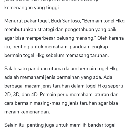
kemenangan yang tinggi.
Menurut pakar togel, Budi Santoso, “Bermain togel Hkg
membutuhkan strategi dan pengetahuan yang baik
agar bisa memperbesar peluang menang.” Oleh karena
itu, penting untuk memahami panduan lengkap
bermain togel Hkg sebelum memasang taruhan.
Salah satu panduan utama dalam bermain togel Hkg
adalah memahami jenis permainan yang ada. Ada
berbagai macam jenis taruhan dalam togel Hkg seperti
2D, 3D, dan 4D. Pemain perlu memahami aturan dan
cara bermain masing-masing jenis taruhan agar bisa
meraih kemenangan.
Selain itu, penting juga untuk memilih bandar togel