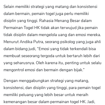
Selain memiliki strategi yang matang dan konsistensi
dalam bermain, pemain togel juga perlu memiliki
disiplin yang tinggi. Rahasia Menang Besar dalam
Permainan Togel HK tidak akan terwujud jika pemain
tidak disiplin dalam mengelola uang dan emosi mereka.
Menurut Andika Putra, seorang psikolog yang juga ahli
dalam bidang judi, “Emosi yang tidak terkendali bisa
membuat seseorang tergoda untuk bertaruh lebih dari
yang seharusnya. Oleh karena itu, penting untuk selalu
mengontrol emosi dan bermain dengan bijak.”
Dengan menggabungkan strategi yang matang,
konsistensi, dan disiplin yang tinggi, para pemain togel
memiliki peluang yang lebih besar untuk meraih
kemenangan besar dalam permainan togel HK. Jadi,