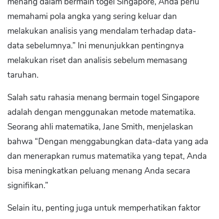
menang dalam bermain togel Singapore, Anda perlu
memahami pola angka yang sering keluar dan
melakukan analisis yang mendalam terhadap data-
data sebelumnya.” Ini menunjukkan pentingnya
melakukan riset dan analisis sebelum memasang
taruhan.
Salah satu rahasia menang bermain togel Singapore
adalah dengan menggunakan metode matematika.
Seorang ahli matematika, Jane Smith, menjelaskan
bahwa “Dengan menggabungkan data-data yang ada
dan menerapkan rumus matematika yang tepat, Anda
bisa meningkatkan peluang menang Anda secara
signifikan.”
Selain itu, penting juga untuk memperhatikan faktor