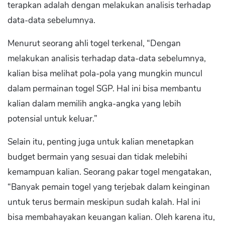
terapkan adalah dengan melakukan analisis terhadap
data-data sebelumnya.
Menurut seorang ahli togel terkenal, “Dengan
melakukan analisis terhadap data-data sebelumnya,
kalian bisa melihat pola-pola yang mungkin muncul
dalam permainan togel SGP. Hal ini bisa membantu
kalian dalam memilih angka-angka yang lebih
potensial untuk keluar.”
Selain itu, penting juga untuk kalian menetapkan
budget bermain yang sesuai dan tidak melebihi
kemampuan kalian. Seorang pakar togel mengatakan,
“Banyak pemain togel yang terjebak dalam keinginan
untuk terus bermain meskipun sudah kalah. Hal ini
bisa membahayakan keuangan kalian. Oleh karena itu,