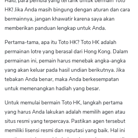
Halo, para pemula yang tertarik untuk bermain Toto
HK! Jika Anda masih bingung dengan aturan dan cara
bermainnya, jangan khawatir karena saya akan
memberikan panduan lengkap untuk Anda.
Pertama-tama, apa itu Toto HK? Toto HK adalah
permainan lotre yang berasal dari Hong Kong. Dalam
permainan ini, pemain harus menebak angka-angka
yang akan keluar pada hasil undian berikutnya. Jika
tebakan Anda benar, maka Anda berkesempatan
untuk memenangkan hadiah yang besar.
Untuk memulai bermain Toto HK, langkah pertama
yang harus Anda lakukan adalah memilih agen atau
situs resmi yang terpercaya. Pastikan agen tersebut
memiliki lisensi resmi dan reputasi yang baik. Hal ini