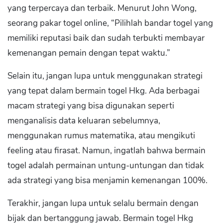
yang terpercaya dan terbaik. Menurut John Wong,
seorang pakar togel online, “Pilihlah bandar togel yang
memiliki reputasi baik dan sudah terbukti membayar
kemenangan pemain dengan tepat waktu.”
Selain itu, jangan lupa untuk menggunakan strategi
yang tepat dalam bermain togel Hkg. Ada berbagai
macam strategi yang bisa digunakan seperti
menganalisis data keluaran sebelumnya,
menggunakan rumus matematika, atau mengikuti
feeling atau firasat. Namun, ingatlah bahwa bermain
togel adalah permainan untung-untungan dan tidak
ada strategi yang bisa menjamin kemenangan 100%.
Terakhir, jangan lupa untuk selalu bermain dengan
bijak dan bertanggung jawab. Bermain togel Hkg