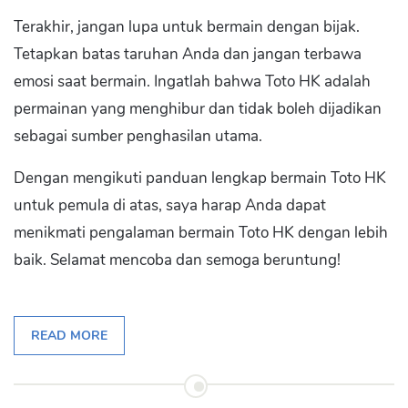
Terakhir, jangan lupa untuk bermain dengan bijak.
Tetapkan batas taruhan Anda dan jangan terbawa
emosi saat bermain. Ingatlah bahwa Toto HK adalah
permainan yang menghibur dan tidak boleh dijadikan
sebagai sumber penghasilan utama.
Dengan mengikuti panduan lengkap bermain Toto HK
untuk pemula di atas, saya harap Anda dapat
menikmati pengalaman bermain Toto HK dengan lebih
baik. Selamat mencoba dan semoga beruntung!
READ MORE