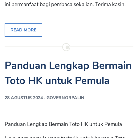
ini bermanfaat bagi pembaca sekalian. Terima kasih.
READ MORE
Panduan Lengkap Bermain
Toto HK untuk Pemula
:
28 AGUSTUS 2024
GOVERNORPALIN
Panduan Lengkap Bermain Toto HK untuk Pemula