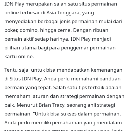
IDN Play merupakan salah satu situs permainan
online terbesar di Asia Tenggara, yang
menyediakan berbagai jenis permainan mulai dari
poker, domino, hingga ceme. Dengan ribuan
pemain aktif setiap harinya, IDN Play menjadi
pilihan utama bagi para penggemar permainan
kartu online.
Tentu saja, untuk bisa mendapatkan kemenangan
di Situs IDN Play, Anda perlu memahami panduan
bermain yang tepat. Salah satu tips terbaik adalah
memahami aturan dan strategi permainan dengan
baik. Menurut Brian Tracy, seorang ahli strategi
permainan, “Untuk bisa sukses dalam permainan,
Anda perlu memiliki pemahaman yang mendalam