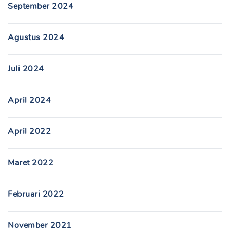
September 2024
Agustus 2024
Juli 2024
April 2024
April 2022
Maret 2022
Februari 2022
November 2021