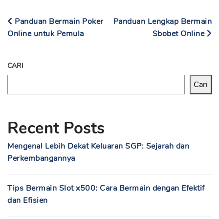
Panduan Bermain Poker
Panduan Lengkap Bermain
Online untuk Pemula
Sbobet Online
CARI
Cari
Recent Posts
Mengenal Lebih Dekat Keluaran SGP: Sejarah dan
Perkembangannya
Tips Bermain Slot x500: Cara Bermain dengan Efektif
dan Efisien