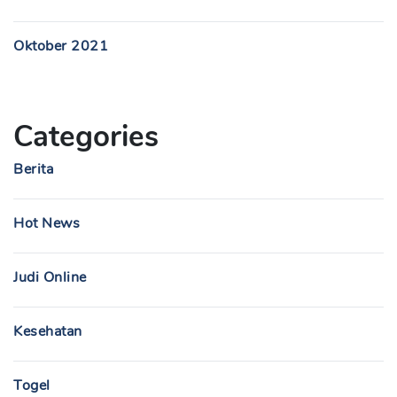
Oktober 2021
Categories
Berita
Hot News
Judi Online
Kesehatan
Togel