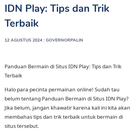
IDN Play: Tips dan Trik
Terbaik
:
12 AGUSTUS 2024
GOVERNORPALIN
Panduan Bermain di Situs IDN Play: Tips dan Trik
Terbaik
Halo para pecinta permainan online! Sudah tau
belum tentang Panduan Bermain di Situs IDN Play?
Jika belum, jangan khawatir karena kali ini kita akan
membahas tips dan trik terbaik untuk bermain di
situs tersebut.