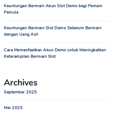
Keuntungan Bermain Akun Slot Demo bagi Pemain
Pemula
Keuntungan Bermain Slot Demo Sebelum Bermain
dengan Uang Asli
Cara Memanfaatkan Akun Demo untuk Meningkatkan
Keterampilan Bermain Slot
Archives
September 2025
Mei 2025