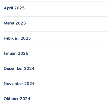
April 2025
Maret 2025
Februari 2025
Januari 2025
Desember 2024
November 2024
Oktober 2024