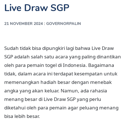
Live Draw SGP
:
21 NOVEMBER 2024
GOVERNORPALIN
Sudah tidak bisa dipungkiri lagi bahwa Live Draw
SGP adalah salah satu acara yang paling dinantikan
oleh para pemain togel di Indonesia. Bagaimana
tidak, dalam acara ini terdapat kesempatan untuk
memenangkan hadiah besar dengan menebak
angka yang akan keluar. Namun, ada rahasia
menang besar di Live Draw SGP yang perlu
diketahui oleh para pemain agar peluang menang
bisa lebih besar.