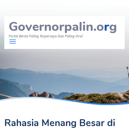
Governorpalin.o
r
g
Portal Berita Paling Terpercaya Dan Paling Viral
Rahasia Menang Besar di