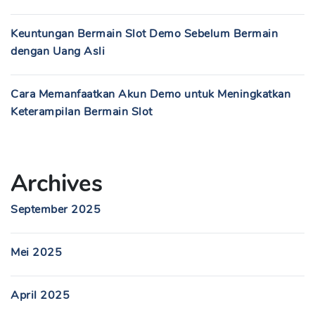
Keuntungan Bermain Slot Demo Sebelum Bermain
dengan Uang Asli
Cara Memanfaatkan Akun Demo untuk Meningkatkan
Keterampilan Bermain Slot
Archives
September 2025
Mei 2025
April 2025