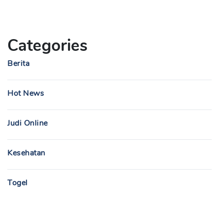
Categories
Berita
Hot News
Judi Online
Kesehatan
Togel