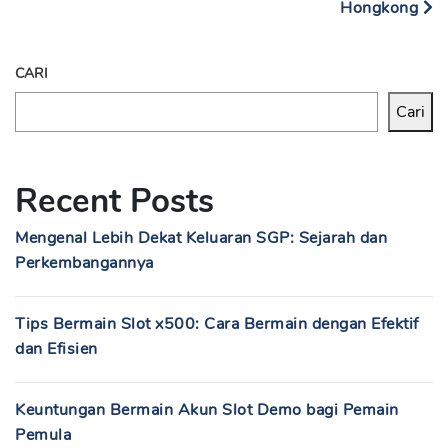
Hongkong
CARI
Cari
Recent Posts
Mengenal Lebih Dekat Keluaran SGP: Sejarah dan
Perkembangannya
Tips Bermain Slot x500: Cara Bermain dengan Efektif
dan Efisien
Keuntungan Bermain Akun Slot Demo bagi Pemain
Pemula