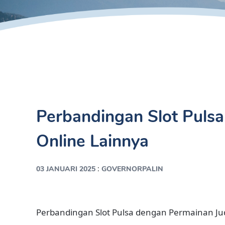
Perbandingan Slot Puls
Online Lainnya
:
03 JANUARI 2025
GOVERNORPALIN
Perbandingan Slot Pulsa dengan Permainan Jud