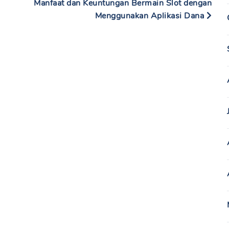
Manfaat dan Keuntungan Bermain Slot dengan
Menggunakan Aplikasi Dana