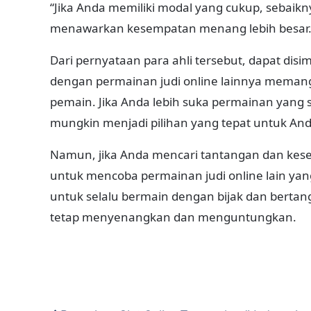
“Jika Anda memiliki modal yang cukup, sebaikn
menawarkan kesempatan menang lebih besar.
Dari pernyataan para ahli tersebut, dapat dis
dengan permainan judi online lainnya memang
pemain. Jika Anda lebih suka permainan yang
mungkin menjadi pilihan yang tepat untuk And
Namun, jika Anda mencari tantangan dan kese
untuk mencoba permainan judi online lain yan
untuk selalu bermain dengan bijak dan bertan
tetap menyenangkan dan menguntungkan.