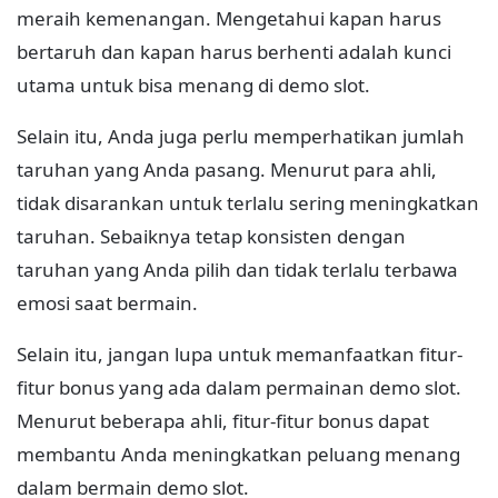
meraih kemenangan. Mengetahui kapan harus
bertaruh dan kapan harus berhenti adalah kunci
utama untuk bisa menang di demo slot.
Selain itu, Anda juga perlu memperhatikan jumlah
taruhan yang Anda pasang. Menurut para ahli,
tidak disarankan untuk terlalu sering meningkatkan
taruhan. Sebaiknya tetap konsisten dengan
taruhan yang Anda pilih dan tidak terlalu terbawa
emosi saat bermain.
Selain itu, jangan lupa untuk memanfaatkan fitur-
fitur bonus yang ada dalam permainan demo slot.
Menurut beberapa ahli, fitur-fitur bonus dapat
membantu Anda meningkatkan peluang menang
dalam bermain demo slot.