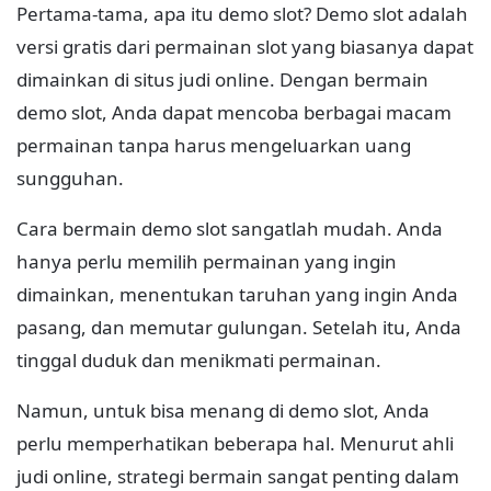
Pertama-tama, apa itu demo slot? Demo slot adalah
versi gratis dari permainan slot yang biasanya dapat
dimainkan di situs judi online. Dengan bermain
demo slot, Anda dapat mencoba berbagai macam
permainan tanpa harus mengeluarkan uang
sungguhan.
Cara bermain demo slot sangatlah mudah. Anda
hanya perlu memilih permainan yang ingin
dimainkan, menentukan taruhan yang ingin Anda
pasang, dan memutar gulungan. Setelah itu, Anda
tinggal duduk dan menikmati permainan.
Namun, untuk bisa menang di demo slot, Anda
perlu memperhatikan beberapa hal. Menurut ahli
judi online, strategi bermain sangat penting dalam