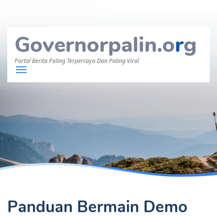
Governorpalin.o
r
g
Portal Berita Paling Terpercaya Dan Paling Viral
Panduan Bermain Demo