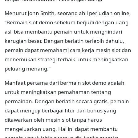
Menurut John Smith, seorang ahli perjudian online,
“Bermain slot demo sebelum berjudi dengan uang
asli bisa membantu pemain untuk menghindari
kerugian besar. Dengan berlatih terlebih dahulu,
pemain dapat memahami cara kerja mesin slot dan
menemukan strategi terbaik untuk meningkatkan
peluang menang.”
Manfaat pertama dari bermain slot demo adalah
untuk meningkatkan pemahaman tentang
permainan. Dengan berlatih secara gratis, pemain
dapat menguji berbagai fitur dan bonus yang
ditawarkan oleh mesin slot tanpa harus
mengeluarkan uang. Hal ini dapat membantu