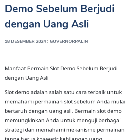
Demo Sebelum Berjudi
dengan Uang Asli
:
18 DESEMBER 2024
GOVERNORPALIN
Manfaat Bermain Slot Demo Sebelum Berjudi
dengan Uang Asli
Slot demo adalah salah satu cara terbaik untuk
memahami permainan slot sebelum Anda mulai
bertaruh dengan uang asli. Bermain slot demo
memungkinkan Anda untuk menguji berbagai
strategi dan memahami mekanisme permainan
tanpa harus khawatir kehilangan uang.