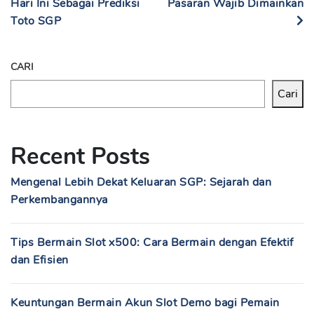
Hari Ini Sebagai Prediksi
Pasaran Wajib Dimainkan
Toto SGP
CARI
Cari
Recent Posts
Mengenal Lebih Dekat Keluaran SGP: Sejarah dan
Perkembangannya
Tips Bermain Slot x500: Cara Bermain dengan Efektif
dan Efisien
Keuntungan Bermain Akun Slot Demo bagi Pemain