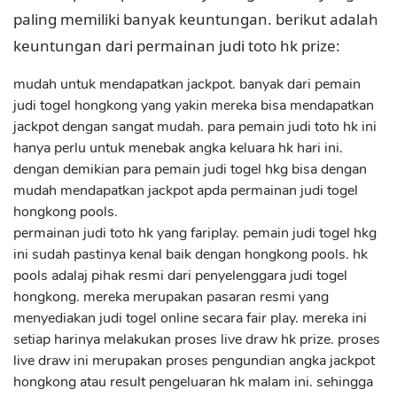
paling memiliki banyak keuntungan. berikut adalah
keuntungan dari permainan judi toto hk prize:
mudah untuk mendapatkan jackpot. banyak dari pemain
judi togel hongkong yang yakin mereka bisa mendapatkan
jackpot dengan sangat mudah. para pemain judi toto hk ini
hanya perlu untuk menebak angka keluara hk hari ini.
dengan demikian para pemain judi togel hkg bisa dengan
mudah mendapatkan jackpot apda permainan judi togel
hongkong pools.
permainan judi toto hk yang fariplay. pemain judi togel hkg
ini sudah pastinya kenal baik dengan hongkong pools. hk
pools adalaj pihak resmi dari penyelenggara judi togel
hongkong. mereka merupakan pasaran resmi yang
menyediakan judi togel online secara fair play. mereka ini
setiap harinya melakukan proses live draw hk prize. proses
live draw ini merupakan proses pengundian angka jackpot
hongkong atau result pengeluaran hk malam ini. sehingga