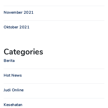
November 2021
Oktober 2021
Categories
Berita
Hot News
Judi Online
Kesehatan