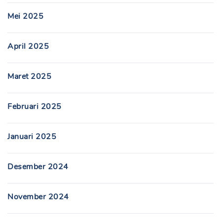
Mei 2025
April 2025
Maret 2025
Februari 2025
Januari 2025
Desember 2024
November 2024