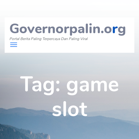
Governorpalin.o
r
g
Portal Berita Paling Terpercaya Dan Paling Viral
Tag:
game
slot