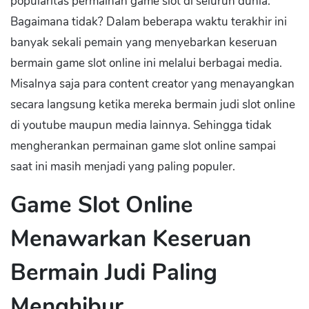
popularitas permainan game slot di seluruh dunia.
Bagaimana tidak? Dalam beberapa waktu terakhir ini
banyak sekali pemain yang menyebarkan keseruan
bermain game slot online ini melalui berbagai media.
Misalnya saja para content creator yang menayangkan
secara langsung ketika mereka bermain judi slot online
di youtube maupun media lainnya. Sehingga tidak
mengherankan permainan game slot online sampai
saat ini masih menjadi yang paling populer.
Game Slot Online
Menawarkan Keseruan
Bermain Judi Paling
Menghibur