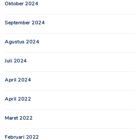
Oktober 2024
September 2024
Agustus 2024
Juli 2024
April 2024
April 2022
Maret 2022
Februari 2022