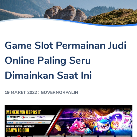
Game Slot Permainan Judi
Online Paling Seru
Dimainkan Saat Ini
:
19 MARET 2022
GOVERNORPALIN