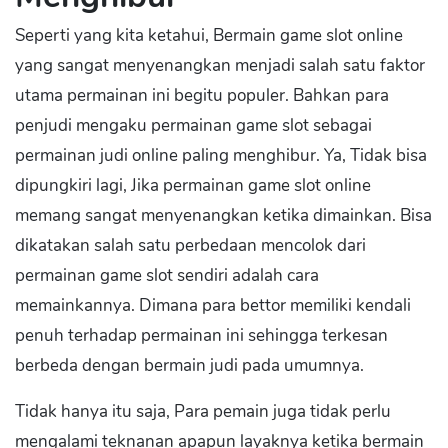
Seperti yang kita ketahui, Bermain game slot online
yang sangat menyenangkan menjadi salah satu faktor
utama permainan ini begitu populer. Bahkan para
penjudi mengaku permainan game slot sebagai
permainan judi online paling menghibur. Ya, Tidak bisa
dipungkiri lagi, Jika permainan game slot online
memang sangat menyenangkan ketika dimainkan. Bisa
dikatakan salah satu perbedaan mencolok dari
permainan game slot sendiri adalah cara
memainkannya. Dimana para bettor memiliki kendali
penuh terhadap permainan ini sehingga terkesan
berbeda dengan bermain judi pada umumnya.
Tidak hanya itu saja, Para pemain juga tidak perlu
mengalami teknanan apapun layaknya ketika bermain