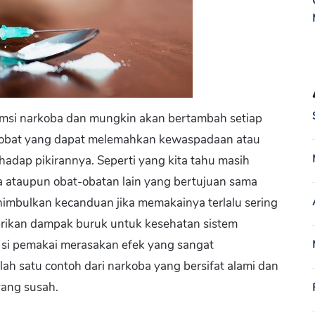
umsi narkoba dan mungkin akan bertambah setiap
n obat yang dapat melemahkan kewaspadaan atau
adap pikirannya. Seperti yang kita tahu masih
ataupun obat-obatan lain yang bertujuan sama
imbulkan kecanduan jika memakainya terlalu sering
rikan dampak buruk untuk kesehatan sistem
 si pemakai merasakan efek yang sangat
ah satu contoh dari narkoba yang bersifat alami dan
yang susah.