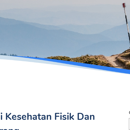
 Kesehatan Fisik Dan