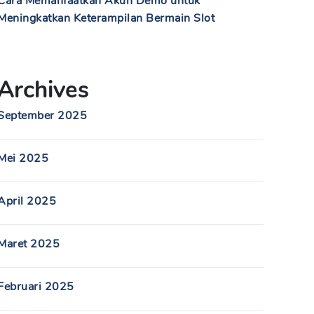
Cara Memanfaatkan Akun Demo untuk
Meningkatkan Keterampilan Bermain Slot
Archives
September 2025
Mei 2025
April 2025
Maret 2025
Februari 2025