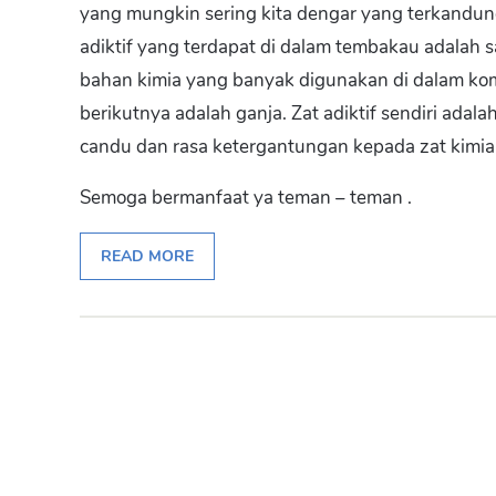
yang mungkin sering kita dengar yang terkandun
adiktif yang terdapat di dalam tembakau adalah 
bahan kimia yang banyak digunakan di dalam kom
berikutnya adalah ganja. Zat adiktif sendiri adal
candu dan rasa ketergantungan kepada zat kimia 
Semoga bermanfaat ya teman – teman .
READ MORE