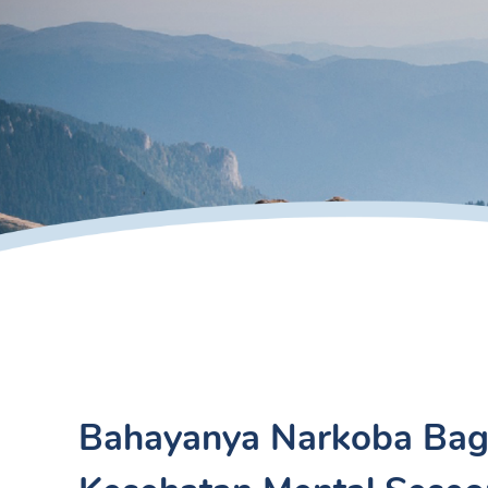
Bahayanya Narkoba Bagi